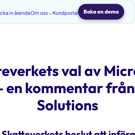
Boka en demo
icka in ärende
Om oss
Kundportal
teverkets val av Micr
– en kommentar från
Solutions
Skatteverkets beslut att inför