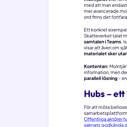
med att man endast
mer avancerade molnt
ord finns det fortfa
Ett konkret exempel
Skatteverket talat 
samtalen i Teams
. 
visar att även om sjä
materialet sker utan
Kontentan:
Molntjän
information
, men d
parallell lösning
– en
Hubs – ett
För att möta behovet
samarbetsplattform 
Offentliga aktörer ha
saknats godkända dig