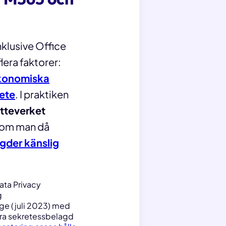
nklusive Office
era faktorer:
 ekonomiska
bete
. I praktiken
atteverket
som man då
ngder känslig
ta Privacy
g
rige (juli 2023) med
öra sekretessbelagd