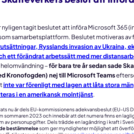
nyligen tagit beslutet att införa Microsoft 365 (i
om samarbetsplattform. Beslutet motiveras av fl
örutsättningar, Rysslands invasion av Ukraina,
ch ett förändrat arbetssätt med mer distansar
n helomvändning –
för bara tre år sedan sade Sk
d Kronofogden) nej till Microsoft Teams
efter
et
inte var förenligt med lagen att låta stora mä
teras i en amerikansk molntjänst
.
ats nu är dels
EU-kommissionens adekvansbeslut
(EU–US Da
 sommaren 2023 och innebär att det numera finns en lagli
 av personupgifter. Dels trädde en
lagändring
i kraft i Sve
nde bestämmelse
som ger myndigheter möjlighet att överf