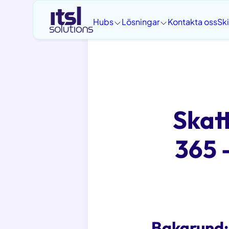
Hoppa
till
Hubs
Lösningar
Kontakta oss
Sk
innehåll
Skat
365 
Bakgrund: 