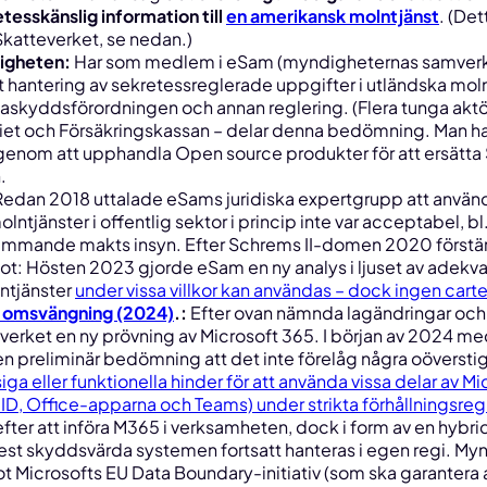
esskänslig information till
en amerikansk molntjänst
. (Det
katteverket, se nedan.)
igheten:
Har som medlem i eSam (myndigheternas samver
att hantering av sekretessreglerade uppgifter i utländska mol
taskyddsförordningen och annan reglering. (Flera tunga aktör
et och Försäkringskassan – delar denna bedömning. Man ha
g genom att upphandla Open source produkter för att ersätta
.
edan 2018 uttalade eSams juridiska expertgrupp att använ
ntjänster i offentlig sektor i princip inte var acceptabel, b
r främmande makts insyn. Efter Schrems II-domen 2020 först
ot: Hösten 2023 gjorde eSam en ny analys i ljuset av adek
lntjänster
under vissa villkor kan användas – dock ingen cart
 omsvängning (2024)
.:
Efter ovan nämnda lagändringar o
verket en ny prövning av Microsoft 365. I början av 2024 
n preliminär bedömning att det
inte
förelåg några oöverstigl
a eller funktionella hinder för att använda vissa delar av Mic
ID, Office-apparna och Teams) under strikta förhållningsreg
fter att införa M365 i verksamheten, dock i form av en hybri
st skyddsvärda systemen fortsatt hanteras i egen regi. Myn
t Microsofts EU Data Boundary-initiativ (som ska garantera 