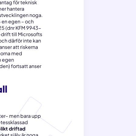
ntag för teknisk
er hantera
 utvecklingen noga.
en egen – och
025 (dnr KFM 9943-
ift till Microsofts
och därför inte kan
anser att riskerna
ttorna med
in egen
en) fortsatt anser
ll
ster– men bara upp
tessklassad
likt driftad
rket själv är noga