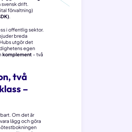
 svensk drift.
tal förvaltning)
SDK)
.
s i offentlig sektor.
juder breda
 Hubs utgör det
ndighetens egen
om
komplement
– två
on, två
klass –
rbart. Om det är
 vara lägg och göra
, mötestbokningen