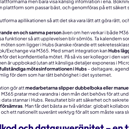
lattformarna men bara visa känslig infomration i ena. Bokni
n plattform som passar bäst, och genomföras på ett säkert s
 utforma apllikationen så att det ska vara lätt att göra rätt, och
farande en och samma person
även om hen verkar i både M36
ssa funktioner så att upplevelsen blir sömlös. Ta kalendern 
möten som ligger i Hubs (kanske rörande ett sekretessklass
ok/Exchange via M365. Med smart integration kan
Hubs lägg
n
för det konfidentiella mötet. På så vis ser kollegor i den va
en är uppbokad (utan att känsliga detaljer exponeras i Micr
fullständiga mötesinformationen i Hubs
– deltagare, agen
mlig för dem som har rätt behörighet i det systemet.
tion gör att
medarbetarna slipper dubbelboka eller manuel
h M365
pratar med varandra
i den mån det behövs för att un
g data stannar i Hubs. Resultatet blir att säkerhet och sekret
 försämras
. Man får det bästa av två världar: globalt kollabora
och ett nationellt suveränt verktyg för allt som
måste
vara sl
kod och datasuveränitet – en t