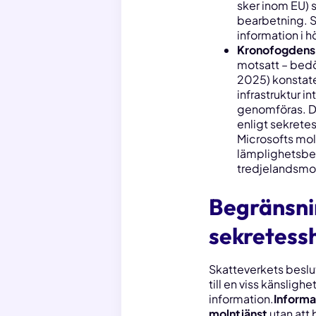
sker inom EU) 
bearbetning. S
information i 
Kronofogdens
motsatt – bedö
2025) konstate
infrastruktur i
genomföras. Det
enligt sekrete
Microsofts moln
lämplighetsbed
tredjelandsmol
Begränsnin
sekretess
Skatteverkets beslu
till en viss känslighe
information.
Informat
molntjänst
utan att 