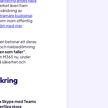
ntering anses hålla
verket även fram
användning av
 stramare budgetar
.
orm inom offentlig
mfört med mer
en betonar att deras
s och riskbedömning.
en som faller”
,
som M365 nu, under
å säkerhet och
kring
ta Skype med Teams
erföra stora