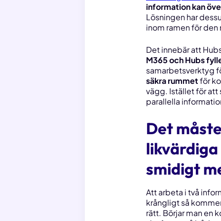
information kan över
Lösningen har dess
inom ramen för den n
Det innebär att Hubs
M365 och Hubs fylle
samarbetsverktyg fö
säkra rummet
för k
vägg. Istället för 
parallella informati
Det måste 
likvärdiga
smidigt m
Att arbeta i två inf
krångligt så kommer 
rätt. Börjar man en 