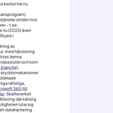
ta beslut har nu
kansprogram)
ntjänster strider mot
er – t.ex.
r nu (2025) även
 Skype i
dning av
l.a. med hänvisning
ärktes denna
vansbeslutet och kom
e blanche)
.
ch skyddsmekanismer
meddelade
iga rättsliga,
rosoft 365 (till
ler
. Skatteverket
dlösning där känslig
digheten lutar sig
att datahantering