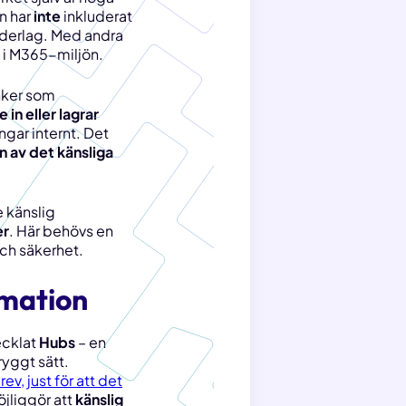
n har
inte
inkluderat
underlag. Med andra
a i M365-miljön.
anker som
 in eller lagrar
ngar internt. Det
n av det känsliga
 känslig
er
. Här behövs en
och säkerhet.
rmation
ecklat
Hubs
– en
yggt sätt.
v, just för att det
jliggör att
känslig