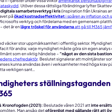
na IT-tjänster under vissa villkor
amerikansk personuppgiftsha
dataskydd
. Utöver dessa rättsliga förändringar lyfter Skatte
digitala samarbetsverktyg i kris
(inspiration från Ukrainas 
ravet på
ökad kostnadseffektivitet
i spåren av inflation och
 Microsofts verktyg och fördelarna med en gemensam plattf
– det är en
lägre tröskel för användarna
att gå till M365 jä
d väcker stor uppmärksamhet i offentlig sektor. Myndighet
facit
för andra; varje myndighet måste göra sin egen analy
allmänt som en viktig händelse –
”något av den sista bastion
edens chefredaktör
. Beslutet signalerar att molntjänster 
r, anses kunna användas även i verksamheter med höga krav p
etta verkligen sant…
ndigheters ställningstaganden 
 365
& Kronofogden (2021):
Beslutade våren 2021 att
inte ersät
deomöten. Man ansåg det
oförenligt med gällande rätt att öv