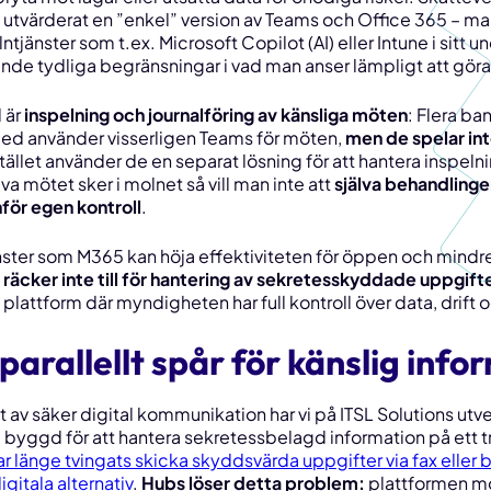
 utvärderat en
”enkel”
version av Teams och Office 365 – ma
jänster som t.ex. Microsoft Copilot (AI) eller Intune i sitt 
rande tydliga begränsningar i vad man anser lämpligt att gör
 är
inspelning och journalföring av känsliga möten
: Flera b
med använder visserligen Teams för möten,
men de spelar inte
Istället använder de en separat lösning för att hantera inspelni
lva mötet sker i molnet så vill man
inte
att
själva behandlinge
för egen kontroll
.
ster som M365 kan höja effektiviteten för
öppen och mindre
e
räcker inte till för hantering av sekretesskyddade uppgift
 plattform där myndigheten har full kontroll över data, drift 
 parallellt spår för känslig info
 av säker digital kommunikation har vi på ITSL Solutions utv
byggd för att hantera sekretessbelagd information på ett tr
r länge tvingats skicka skyddsvärda uppgifter via fax eller bre
itala alternativ
.
Hubs löser detta problem:
plattformen mö