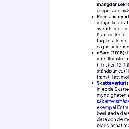
mängder sekret
omprövats av S
Pensionsmynd
intagit linjen 
svensk lag, da
Kammarkollegi
tagit ställnin
organisationen
eSam (2018):
R
amerikanska mol
till risken fö
ståndpunkt.
(N
fram till att mo
Skatteverkets
inledde Skatte
myndigheten e
säkerhetsmässig
exempel Entra 
beslutade däre
data och de me
bland annat mo