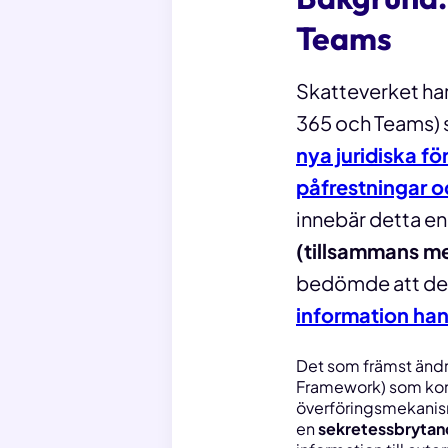
Teams
Skatteverket har 
365 och Teams) s
nya juridiska f
påfrestningar o
innebär detta e
(tillsammans me
bedömde att d
information han
Det som främst ändr
Framework) som kom
överföringsmekanism
en
sekretessbryta