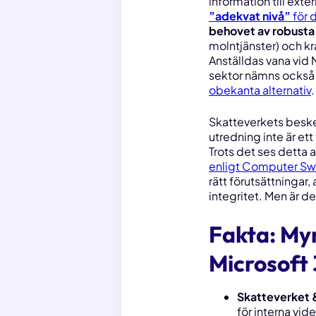
information till exter
”adekvat nivå”
för 
behovet av robusta 
molntjänster) och k
Anställdas vana vid
sektor nämns också 
obekanta alternativ
.
Skatteverkets beske
utredning inte är ett
Trots det ses detta 
enligt Computer Sw
rätt förutsättninga
integritet. Men är d
Fakta: My
Microsoft
Skatteverket 
för interna vi