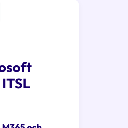
osoft
 ITSL
a M365 och