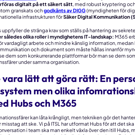
föras digitalt på ett säkert sätt
, med robust kryptering och
utom granskats och
godkänts av DIGG
(myndigheten för digi
ationella infrastrukturen för
Säker Digital Kommunikation (
 uppfyller de stränga krav som ställs på hantering av sekretes
r således olika roller i myndighetens IT-landskap:
M365 erb
r vardagligt arbete och mindre känslig information, medan
ommunikation och dokument som
måste
hållas innanför my
att se dem som konkurrerande plattformar bör man se dem s
onssfärer under samma organisation.
vara lätt att göra rätt: En pers
 system men olika infomrations
ed Hubs och M365
ormationssfärer kan låta krångligt, men tekniken gör det hante
misstag att ske. Vi på ITSL har utformat Hubs för att det ska
konversation i team ska man enkelt växla över den itill Hubs