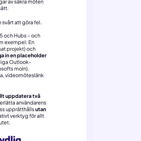
ngar av säkra möten
ätt.
 svårt att göra fel.
5 och Hubs – och
som exempel: En
at projekt) och
a in en placeholder
nliga Outlook-
osofts moln).
da, videomöteslänk
lt uppdatera två
derlätta användarens
ess upprätthålls
utan
tivt verktyg för allt
utet.
ydlig