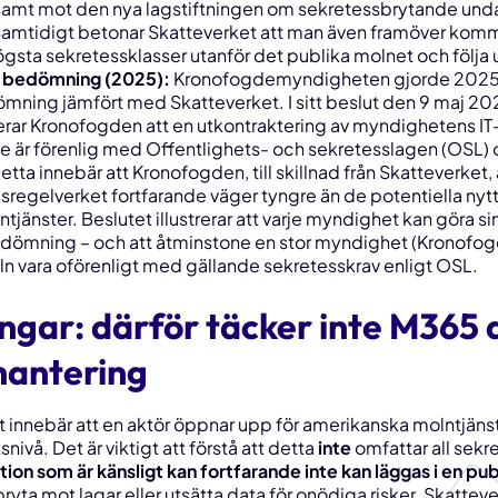
samt mot den nya lagstiftningen om sekretessbrytande unda
amtidigt betonar Skatteverket att man även framöver komm
högsta sekretessklasser utanför det publika molnet och följa
 bedömning (2025):
Kronofogdemyndigheten gjorde 2025 
mning jämfört med Skatteverket. I sitt beslut den 9 maj 2
rar Kronofogden att en utkontraktering av myndighetens IT-dr
nte är förenlig med Offentlighets- och sekretesslagen (OSL) 
ta innebär att Kronofogden, till skillnad från Skatteverket, 
ssregelverket fortfarande väger tyngre än de potentiella ny
tjänster. Beslutet illustrerar att varje myndighet kan göra s
ömning – och att åtminstone en stor myndighet (Kronofogd
n vara oförenligt med gällande sekretesskrav enligt OSL.
gar: därför täcker inte M365 a
hantering
t innebär att en aktör öppnar upp för amerikanska molntjän
tsnivå. Det är viktigt att förstå att detta
inte
omfattar
all
sekre
ion som är känsligt kan fortfarande inte kan läggas i en pub
bryta mot lagar eller utsätta data för onödiga risker. Skatteve