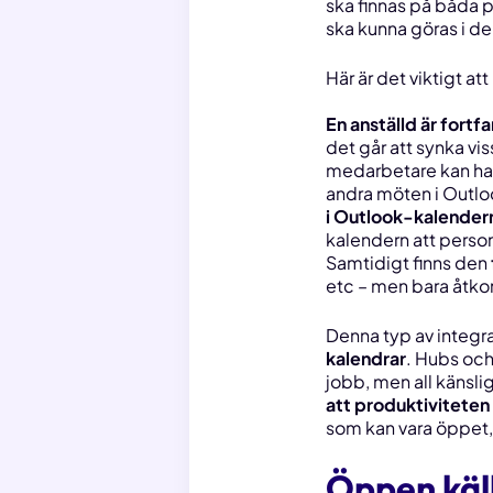
ska finnas på båda p
ska kunna göras i de
Här är det viktigt att
En anställd är fort
det går att synka vi
medarbetare kan ha 
andra möten i Outlo
i Outlook-kalender
kalendern att person
Samtidigt finns den
etc – men bara åtko
Denna typ av integra
kalendrar
. Hubs oc
jobb, men all känsli
att produktiviteten
som
kan
vara öppet, 
Öppen käll