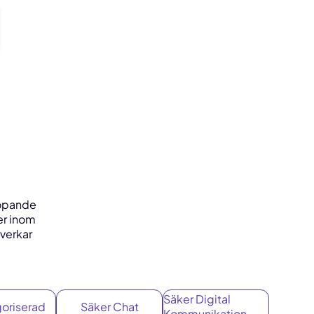
 löpande
er inom
verkar
Säker Digital
oriserad
Säker Chat
Kommunikation