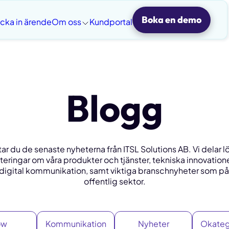
Boka en demo
icka in ärende
Om oss
Kundportal
Blogg
tar du de senaste nyheterna från ITSL Solutions AB. Vi delar
eringar om våra produkter och tjänster, tekniska innovation
 digital kommunikation, samt viktiga branschnyheter som på
offentlig sektor.
ow
Kommunikation
Nyheter
Okateg