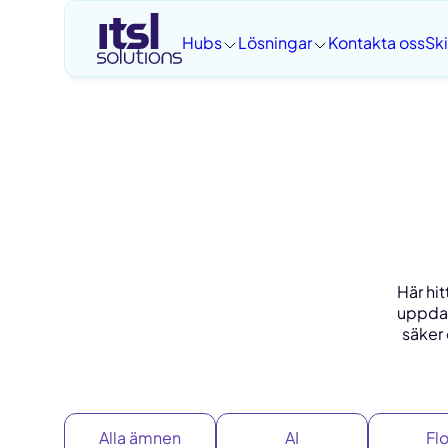
Hoppa
till
Hubs
Lösningar
Kontakta oss
Sk
innehåll
Här hit
uppdat
säker
Alla ämnen
AI
Fl